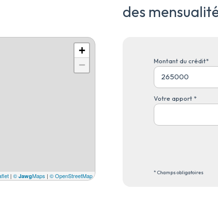
des mensualit
+
Montant du crédit*
−
Votre apport *
* Champs obligatoires
flet
|
©
Maps
|
© OpenStreetMap
Jawg