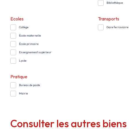
Bibliothèque
Ecoles
Transports
Collège
Gare ferroviaire
École maternelle
École primaire
Enseignement supérieur
Lycée
Pratique
Bureau de poste
Mairie
Consulter les autres biens