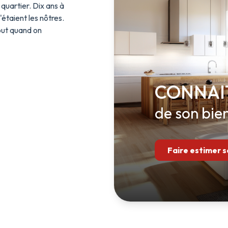
quartier. Dix ans à
'étaient les nôtres.
out quand on
nde force. Ici, vous
e taille humaine,
CONNAI
z, on sait qui vous
ur de votre portail.
de son bie
presque) au centime
Faire estimer s
ons ici, nous
er votre bien pour
u béton et une
urs de bonne
 une gestion