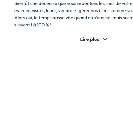
Bientôt une décennie que nous arpentons les rues de votre 
estimer, visiter, louer, vendre et gérer vos biens comme si c
Alors oui, le temps passe vite quand on s'amuse, mais surt
s'investit à 100 % !
Pourquoi nous choisir ? Parce que "petit", c'est puissant !
Nous ne sommes pas une usine à gaz, et c'est notre plus gra
Lire plus
n'êtes pas un numéro de dossier perdu dans un logiciel. Notr
c'est la garantie d'une proximité réelle . Quand vous appele
êtes, on connaît le nom de votre locataire et même la coule
Cette relation privilégiée, c'est notre marque de fabrique.
Le secteur ? On le comme connaît notre poche !
Chaque ruelle, chaque immeuble, les prix au mètre carré (
près… Notre connaissance du terrain est infaillible. Nous viv
travaillons ici, et nous savons exactement comment valoris
qu'il trouve preneur au meilleur prix. Pas de blabla, juste d
expertise locale affûtée.
Une équipe sur-vitaminée et un carnet d'adresses en or ⚡
Notre équipe ? Une bande de passionnés, réactifs et toujo
humeur (promis !). Que ce soit pour une vente complexe ou