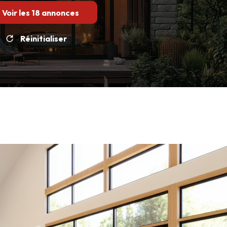
Voir les
18
annonces
Réinitialiser